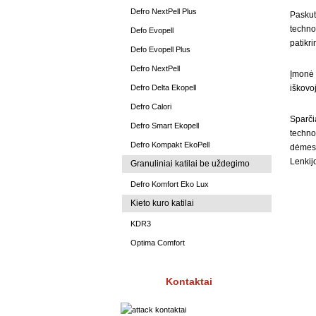
Defro NextPell Plus
Paskut
technol
Defo Evopell
patikr
Defo Evopell Plus
Defro NextPell
Įmonė
Defro Delta Ekopell
iškovo
Defro Calori
Sparči
Defro Smart Ekopell
techno
Defro Kompakt EkoPell
dėmesi
Lenkijo
Granuliniai katilai be uždegimo
Defro Komfort Eko Lux
Kieto kuro katilai
KDR3
Optima Comfort
Kontaktai