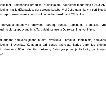
iniu metu kompanijos produktai projektuojami naudojant modernias CAD/CAM
ogijas, kas leidžia pasiekti dar geresnę kokybę. Visi Defro gaminiai yra sertifikuoti,
inti nepriklausomuose tyrimu institutuose bei ženklinami CE ženklu.
 dalyvauja daugelyje prekybos parodų, kuriose gaminama produkcija yra
jusi ne vieną apdovanojimą. Tai patvirtina aukštą Defro gaminių įvertinimą.
ai auganti gamybos įmonė nuolat investuoja į produktų tobulinimą, gamybos
logijas, inovacijas. Kompanija turi senas tradicijas, kurios paremtos dideliu
u klientams. Būtent dėl šių priežasčių Defro yra pirmaujantis katilų gamintojas
je.