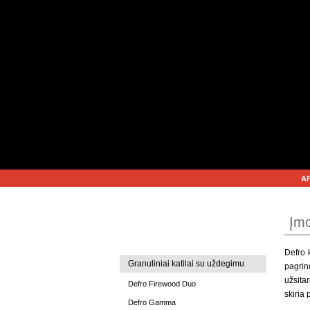
A
Įm
PRODUKCIJA
Defro
Granuliniai katilai su uždegimu
pagrin
užsita
Defro Firewood Duo
skiria 
Defro Gamma