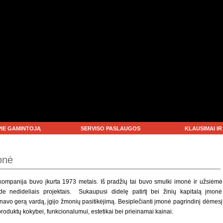
PIE GAMINTOJĄ
SERVISO PASLAUGOS
KLAUSIMAI I
onė
kompanija
buvo
įkurta
1973 metais
. Iš pradžių tai buvo
smulki imonė
ir užsiėmė
de nedideliais projektais. Sukaupusi
didelę patirtį bei žinių kapitalą įmonė
rnavo gerą vardą
, įgijo žmonių pasitikėjimą. Besiplečianti įmonė pagrindinį dėmesį
produktų kokybei, funkcionalumui, estetikai bei prieinamai kainai.